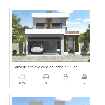
Planta de sobrado com 2 quartos e 1 suíte
8x20m
3
4
2