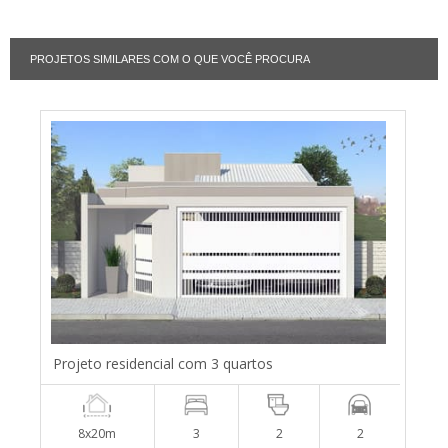
PROJETOS SIMILARES COM O QUE VOCÊ PROCURA
Projeto residencial com 3 quartos
8x20m
3
2
2