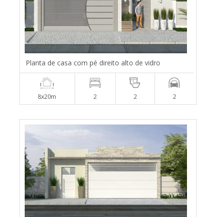
Planta de casa com pé direito alto de vidro
8x20m
2
2
2