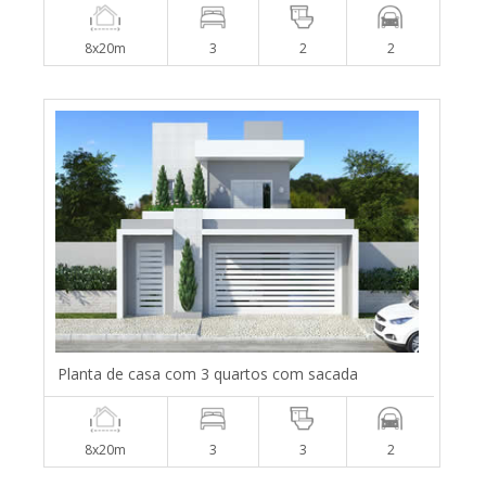
8x20m
3
2
2
Planta de casa com 3 quartos com sacada
8x20m
3
3
2