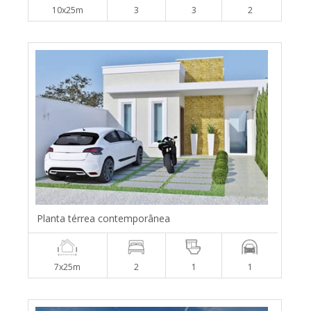
10x25m
3
3
2
Planta térrea contemporânea
7x25m
2
1
1