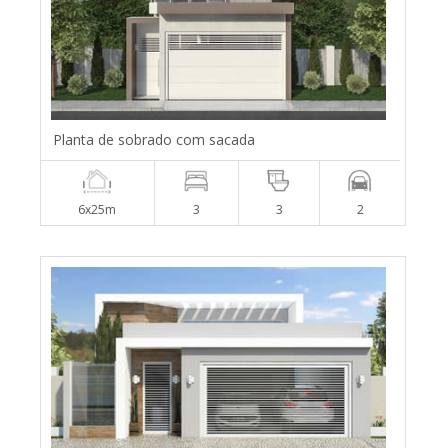
Planta de sobrado com sacada
6x25m
3
3
2