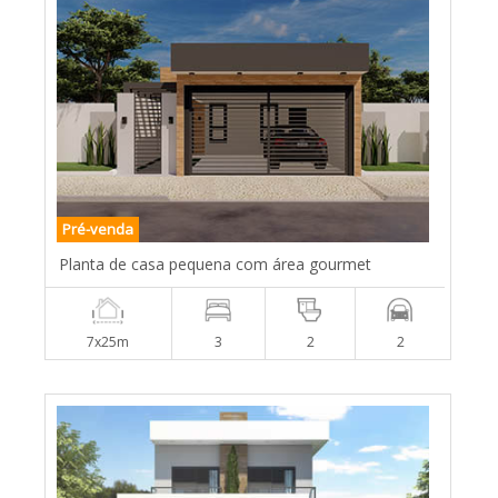
Pré-venda
Planta de casa pequena com área gourmet
7x25m
3
2
2