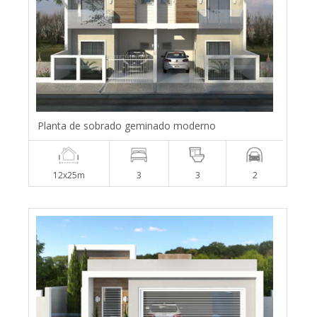
Planta de sobrado geminado moderno
12x25m
3
3
2