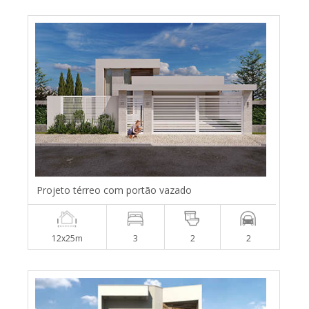
Projeto térreo com portão vazado
12x25m
3
2
2