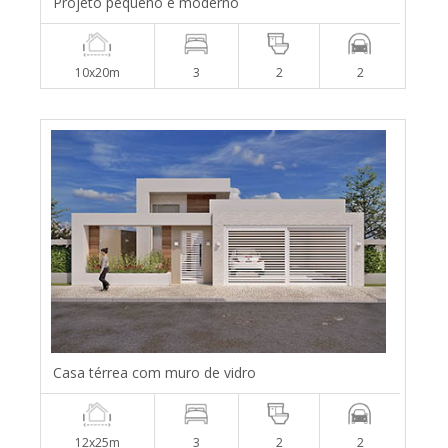
Projeto pequeno e moderno
10x20m
3
2
2
Casa térrea com muro de vidro
12x25m
3
2
2