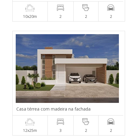
10x20m
2
2
2
Casa térrea com madeira na fachada
12x25m
3
2
2