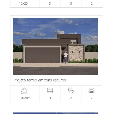
12x25m
3
3
2
Projeto térreo em tons escuros
10x20m
3
2
2