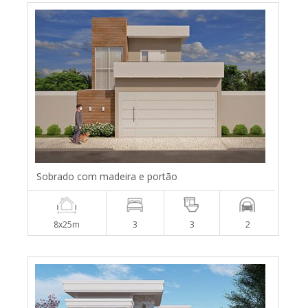
Sobrado com madeira e portão
8x25m
3
3
2