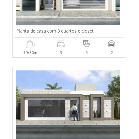
Planta de casa com 3 quartos e closet
10x30m
3
5
2