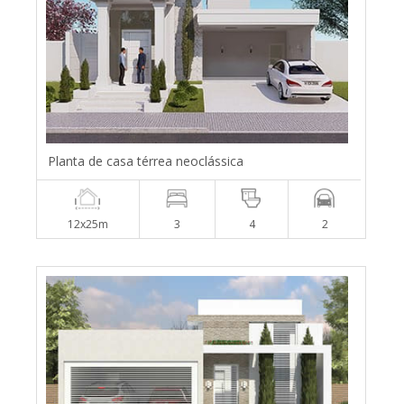
Planta de casa térrea neoclássica
12x25m
3
4
2