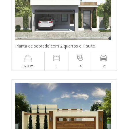
Planta de sobrado com 2 quartos e 1 suíte
8x20m
3
4
2