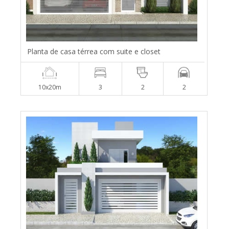
Planta de casa térrea com suite e closet
10x20m
3
2
2