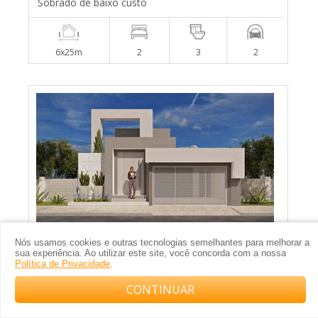
Sobrado de baixo custo
6x25m
2
3
2
Nós usamos cookies e outras tecnologias semelhantes para melhorar a
sua experiência. Ao utilizar este site, você concorda com a nossa
Política de Privacidade
.
Planta de casa moderna e imponente
CONTINUAR
Compre com o arquiteto no WhatsApp
10x25m
3
3
2