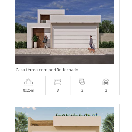
Casa térrea com portão fechado
8x25m
3
2
2