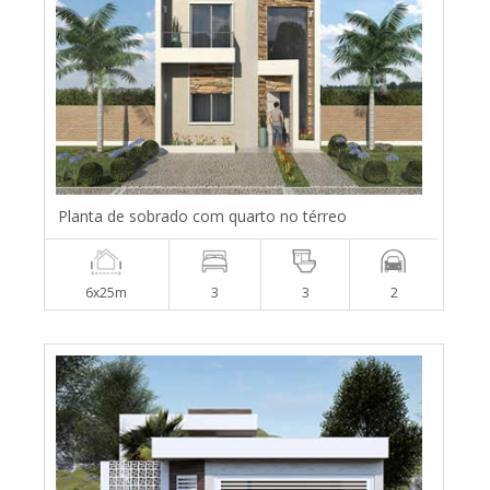
Planta de sobrado com quarto no térreo
6x25m
3
3
2