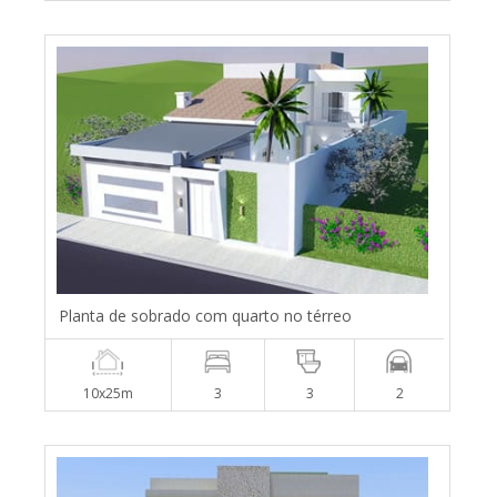
Planta de sobrado com quarto no térreo
10x25m
3
3
2