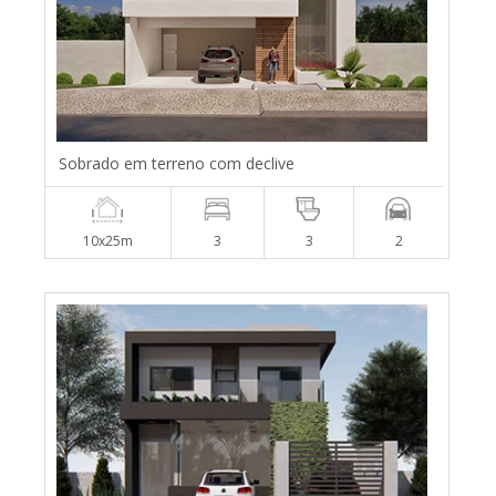
Sobrado em terreno com declive
10x25m
3
3
2