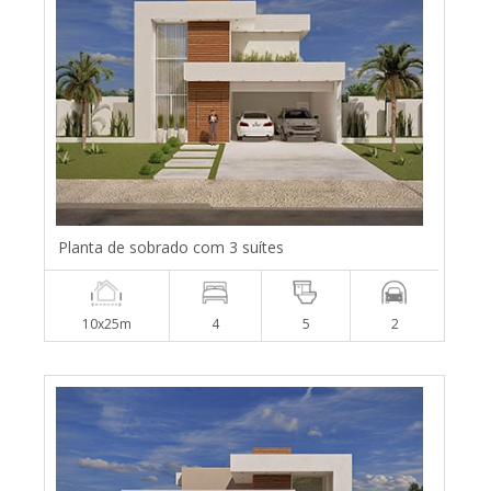
Planta de sobrado com 3 suítes
10x25m
4
5
2