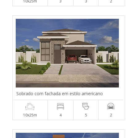
10x25m
3
3
2
Sobrado com fachada em estilo americano
10x25m
4
5
2