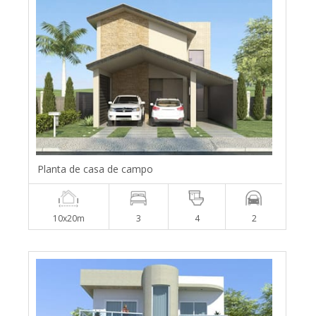
Planta de casa de campo
10x20m
3
4
2