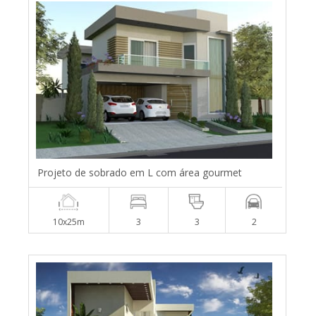
Projeto de sobrado em L com área gourmet
10x25m
3
3
2