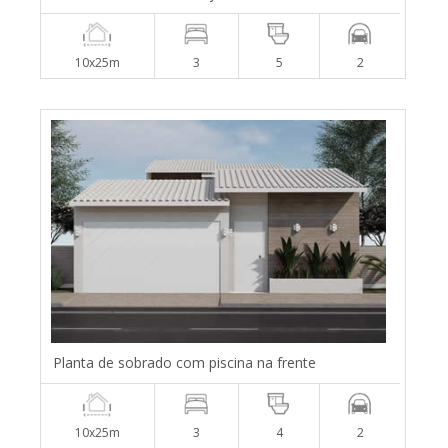
10x25m
3
5
2
Planta de sobrado com piscina na frente
10x25m
3
4
2