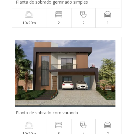
Planta de sobrado geminado simples
10x20m
2
2
1
Planta de sobrado com varanda
10x20m
3
4
2