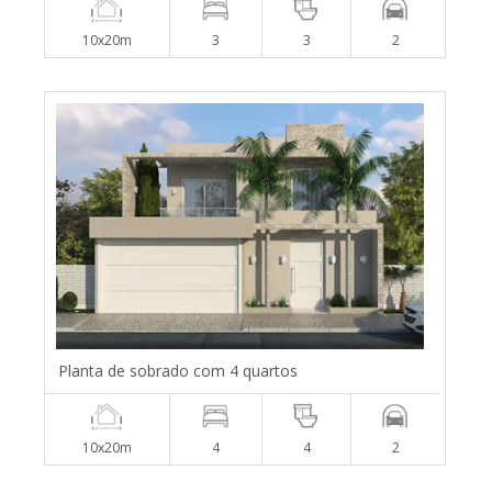
10x20m
3
3
2
Planta de sobrado com 4 quartos
10x20m
4
4
2