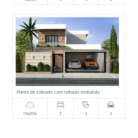
Planta de sobrado com telhado embutido
10x20m
3
3
2