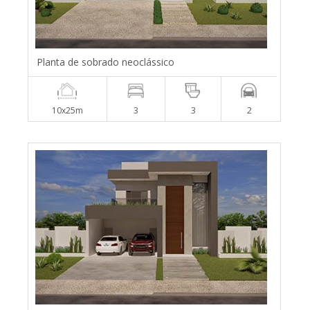
Planta de sobrado neoclássico
10x25m
3
3
2