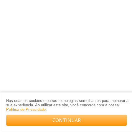
Nós usamos cookies e outras tecnologias semelhantes para melhorar a
sua experiência. Ao utilizar este site, você concorda com a nossa
Política de Privacidade
.
CONTINUAR
Compre com o arquiteto no WhatsApp