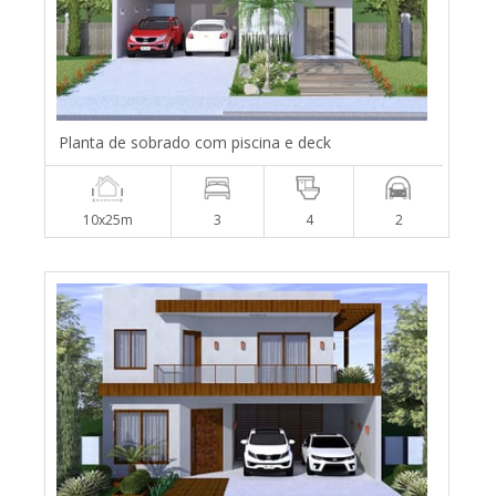
Planta de sobrado com piscina e deck
10x25m
3
4
2