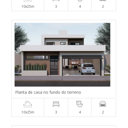
10x25m
3
4
2
Planta de casa no fundo do terreno
10x25m
3
4
2