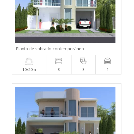
Planta de sobrado contemporâneo
10x20m
3
3
1