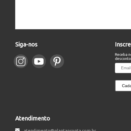
Siga-nos
Inscr
Receba n
desconto
Cada
Atendimento
atendimento@plantapronta.com.br