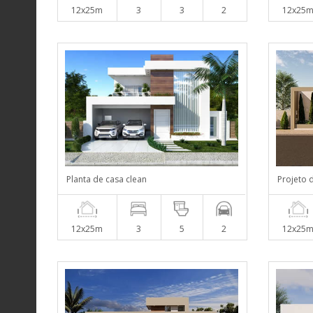
12x25m
3
3
2
12x25
Planta de casa clean
Projeto 
12x25m
3
5
2
12x25