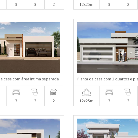
m
3
3
2
12x25m
3
2
de casa com área íntima separada
Planta de casa com 3 quartos e pi
m
3
3
2
12x25m
3
3