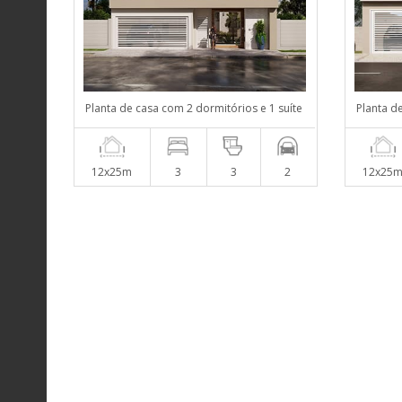
Planta de casa com 2 dormitórios e 1 suíte
Planta d
12x25m
3
3
2
12x25