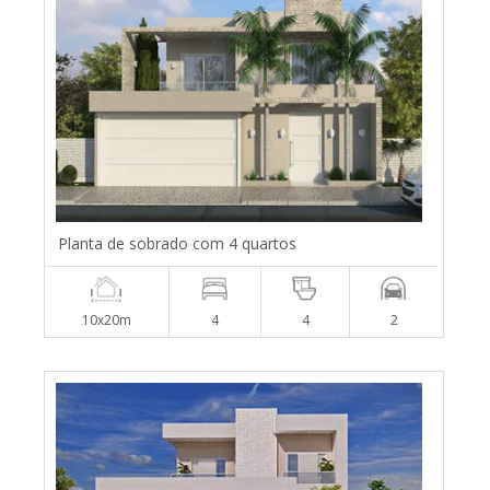
Planta de sobrado com 4 quartos
10x20m
4
4
2