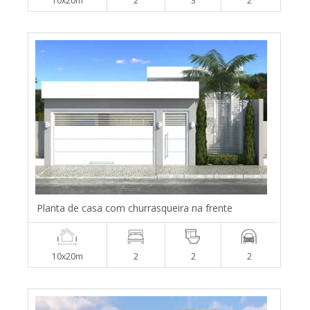
10x20m
2
3
2
Planta de casa com churrasqueira na frente
10x20m
2
2
2