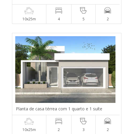
10x25m
4
5
2
Planta de casa térrea com 1 quarto e 1 suíte
10x25m
2
3
2