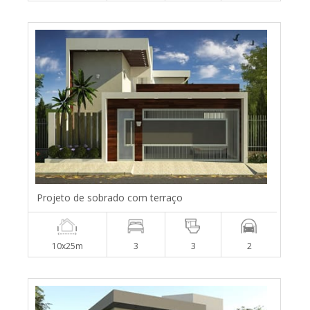
Projeto de sobrado com terraço
10x25m
3
3
2