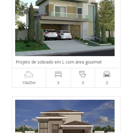
Projeto de sobrado em L com área gourmet
10x25m
3
3
2