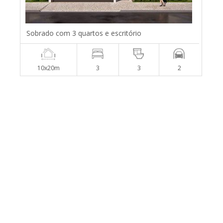
Sobrado com 3 quartos e escritório
10x20m
3
3
2