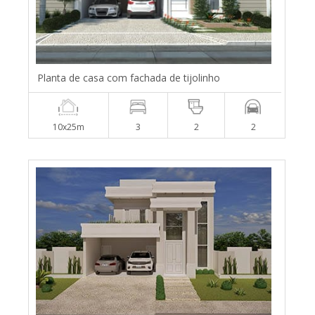
Planta de casa com fachada de tijolinho
10x25m
3
2
2