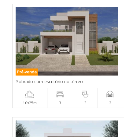
Pré-venda
Sobrado com escritório no térreo
10x25m
3
3
2