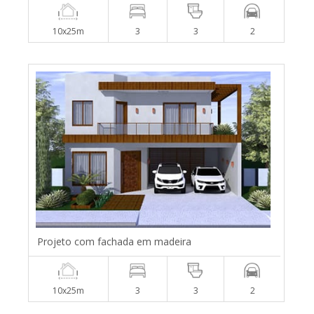
10x25m
3
3
2
Projeto com fachada em madeira
10x25m
3
3
2