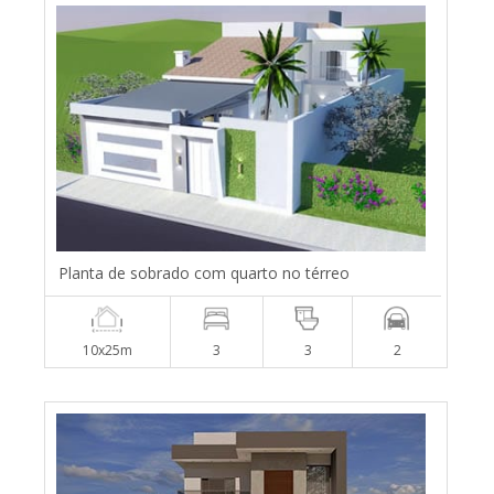
Planta de sobrado com quarto no térreo
10x25m
3
3
2