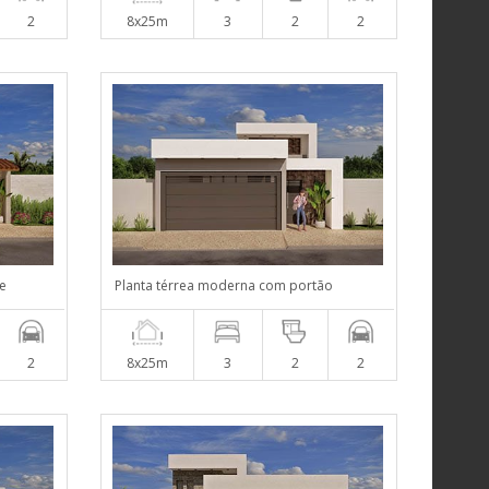
2
8x25m
3
2
2
te
Planta térrea moderna com portão
2
8x25m
3
2
2