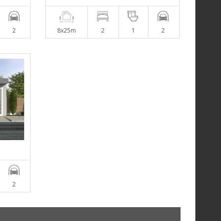
2
8x25m
2
1
2
2