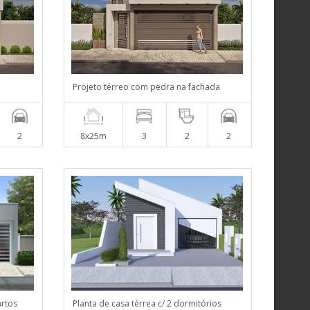
Projeto térreo com pedra na fachada
2
8x25m
3
2
2
artos
Planta de casa térrea c/ 2 dormitórios