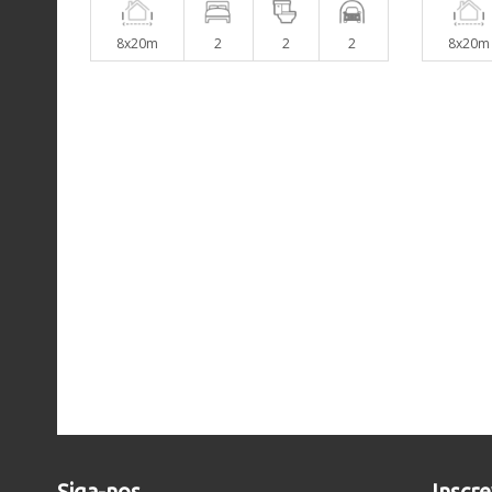
8x20m
2
2
2
8x20m
Siga-nos
Inscr