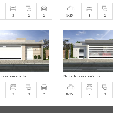
3
2
2
8x25m
3
2
e casa com edícula
Planta de casa econômica
2
3
2
8x25m
2
3