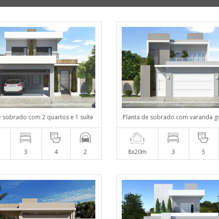
e sobrado com 2 quartos e 1 suíte
Planta de sobrado com varanda 
3
4
2
8x20m
3
5