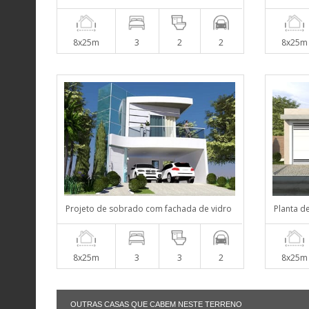
8x25m
3
2
2
8x25m
Projeto de sobrado com fachada de vidro
Planta d
8x25m
3
3
2
8x25m
OUTRAS CASAS QUE CABEM NESTE TERRENO