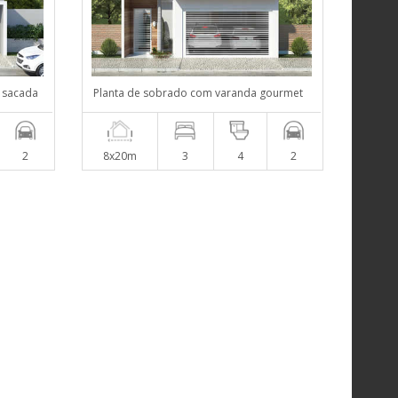
 sacada
Planta de sobrado com varanda gourmet
2
8x20m
3
4
2