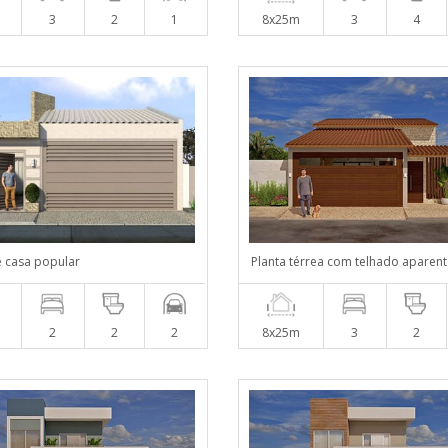
3
2
1
8x25m
3
4
e casa popular
Planta térrea com telhado aparen
2
2
2
8x25m
3
2