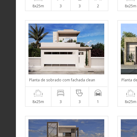
8x25m
3
3
2
8x25m
Planta de sobrado com fachada clean
Planta d
8x25m
3
3
1
8x25m