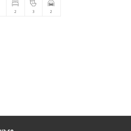
2
3
2
eva-se