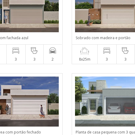
com fachada azul
Sobrado com madeira e portão
3
3
2
8x25m
3
3
rea com portão fechado
Planta de casa pequena com 3 qu