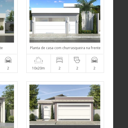
te
Planta de casa com churrasqueira na frente
2
10x20m
2
2
2