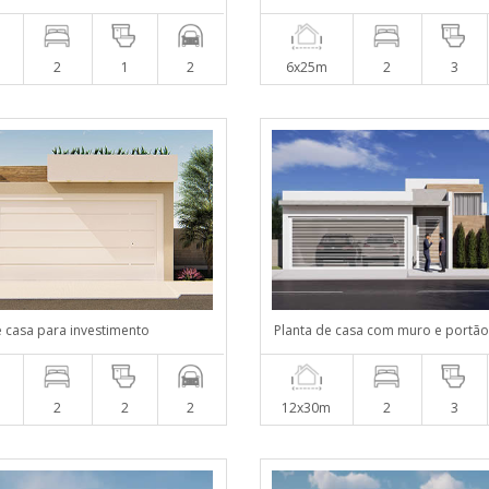
2
1
2
6x25m
2
3
e casa para investimento
Planta de casa com muro e portão
2
2
2
12x30m
2
3