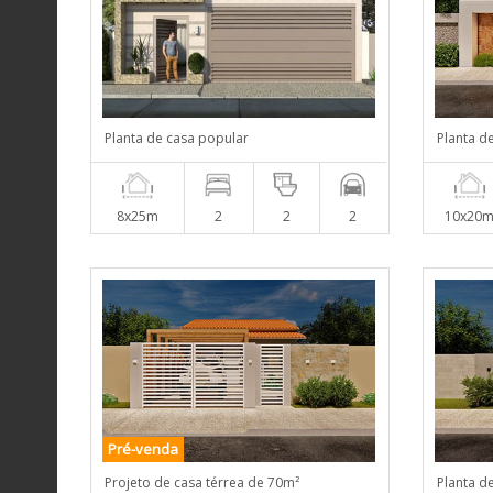
Planta de casa popular
Planta d
8x25m
2
2
2
10x20
Pré-venda
Projeto de casa térrea de 70m²
Planta d