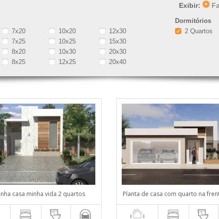
Exibir:
Fa
Dormitórios
7x20
10x20
12x30
2 Quartos
7x25
10x25
15x30
8x20
10x30
20x30
8x25
12x25
20x40
inha casa minha vida 2 quartos
Planta de casa com quarto na fren