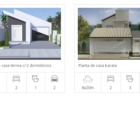
 casa térrea c/ 2 dormitórios
Planta de casa barata
2
1
2
8x20m
2
3