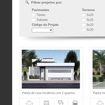
Filtrar projetos por:
Pavimentos
Terrenos
Térreo
5x20
Sobrado
5x25
Código
do Projeto
6x20
6x25
Planta de casa moderna com 2 quartos
Planta m