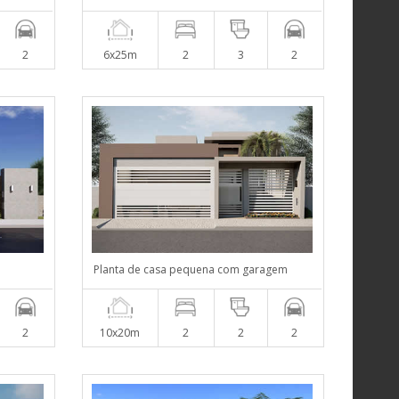
2
6x25m
2
3
2
Planta de casa pequena com garagem
2
10x20m
2
2
2