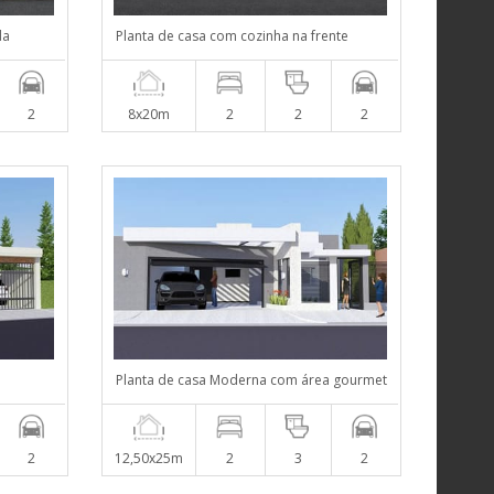
da
Planta de casa com cozinha na frente
2
8x20m
2
2
2
Planta de casa Moderna com área gourmet
2
12,50x25m
2
3
2