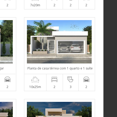
2
7x20m
2
2
2
gar
Planta de casa térrea com 1 quarto e 1 suíte
2
10x25m
2
3
2