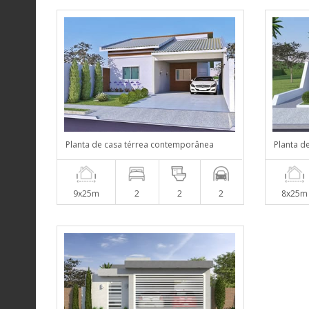
Planta de casa térrea contemporânea
Planta de
9x25m
2
2
2
8x25m