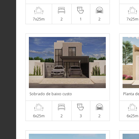
7x25m
2
1
2
7x25m
Sobrado de baixo custo
Planta d
6x25m
2
3
2
6x25m