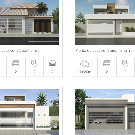
e casa com 2 banheiros
Planta de casa com piscina na fren
m
2
2
2
10x20m
2
3