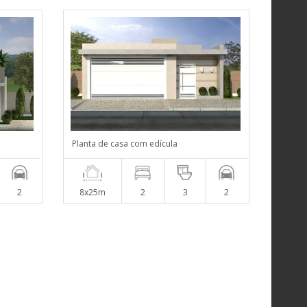
Planta de casa com edícula
2
8x25m
2
3
2