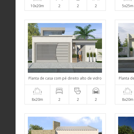
10x20m
2
2
2
5x25m
Planta de casa com pé direito alto de vidro
Planta d
8x20m
2
2
2
8x20m