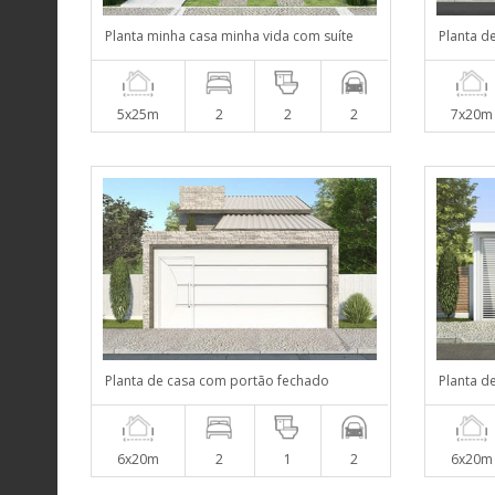
Planta minha casa minha vida com suíte
Planta d
5x25m
2
2
2
7x20m
Planta de casa com portão fechado
Planta d
6x20m
2
1
2
6x20m