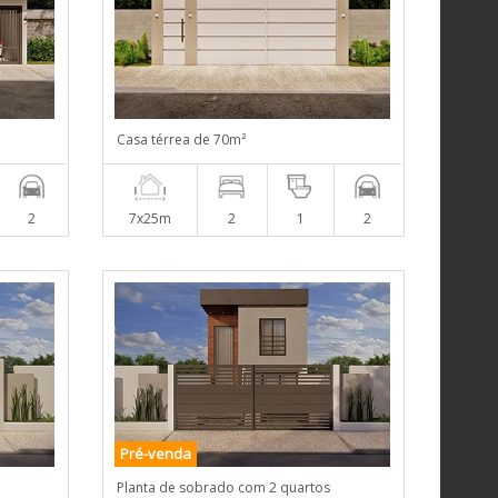
Casa térrea de 70m²
2
7x25m
2
1
2
Pré-venda
Planta de sobrado com 2 quartos