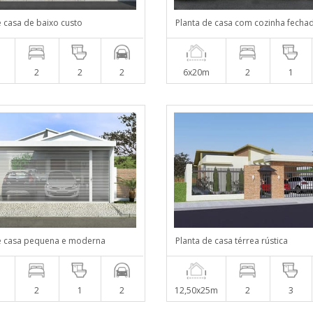
e casa de baixo custo
Planta de casa com cozinha fecha
2
2
2
6x20m
2
1
e casa pequena e moderna
Planta de casa térrea rústica
2
1
2
12,50x25m
2
3