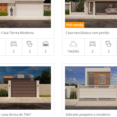
Pré-venda
e Casa Térrea Moderna
Casa neoclássica com portão
m
2
2
2
10x20m
2
2
e casa térrea de 70m²
Sobrado pequeno e moderno