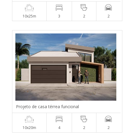
10x25m
3
2
2
Projeto de casa térrea funcional
10x20m
4
2
2