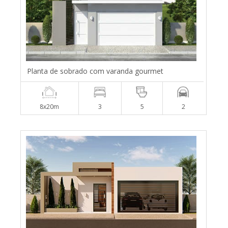
Planta de sobrado com varanda gourmet
8x20m
3
5
2