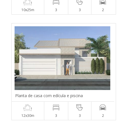
10x25m
3
3
2
Planta de casa com edícula e piscina
12x30m
3
3
2