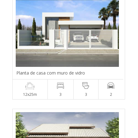
Planta de casa com muro de vidro
12x25m
3
3
2