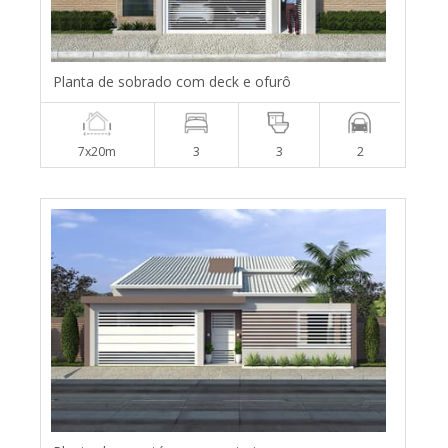
Planta de sobrado com deck e ofurô
7x20m
3
3
2