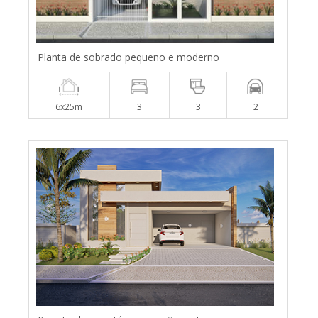
Planta de sobrado pequeno e moderno
6x25m
3
3
2