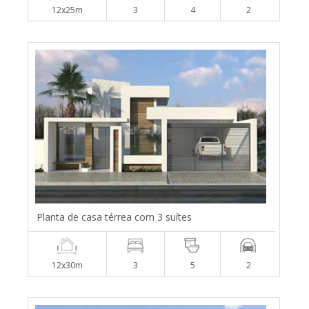
12x25m
3
4
2
Planta de casa térrea com 3 suítes
12x30m
3
5
2