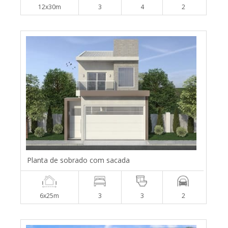
12x30m
3
4
2
Planta de sobrado com sacada
6x25m
3
3
2