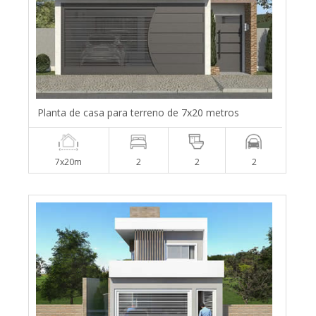
Planta de casa para terreno de 7x20 metros
7x20m
2
2
2