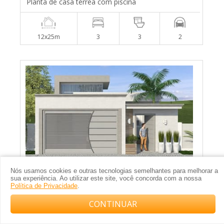
Planta de casa térrea com piscina
12x25m
3
3
2
Nós usamos cookies e outras tecnologias semelhantes para melhorar a
sua experiência. Ao utilizar este site, você concorda com a nossa
Política de Privacidade
.
Planta de casa com pé direito alto de vidro
CONTINUAR
Compre com o arquiteto no WhatsApp
8x20m
2
2
2