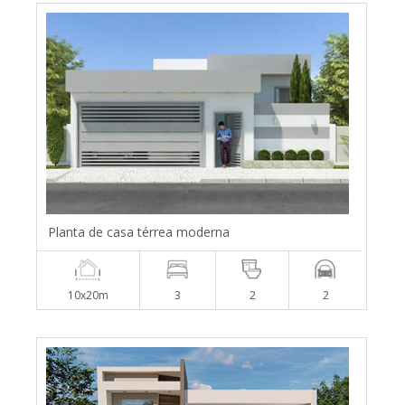
Planta de casa térrea moderna
10x20m
3
2
2