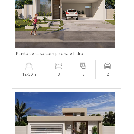
Planta de casa com piscina e hidro
12x30m
3
3
2