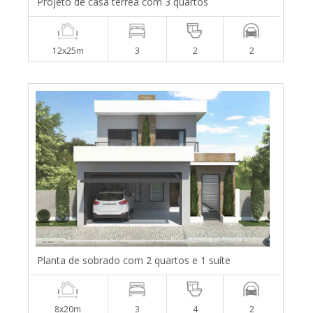
Projeto de casa térrea com 3 quartos
12x25m
3
2
2
Planta de sobrado com 2 quartos e 1 suíte
8x20m
3
4
2