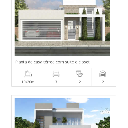
Planta de casa térrea com suite e closet
10x20m
3
2
2