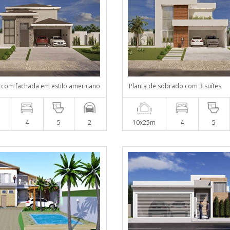
com fachada em estilo americano
Planta de sobrado com 3 suítes
m
4
5
2
10x25m
4
5