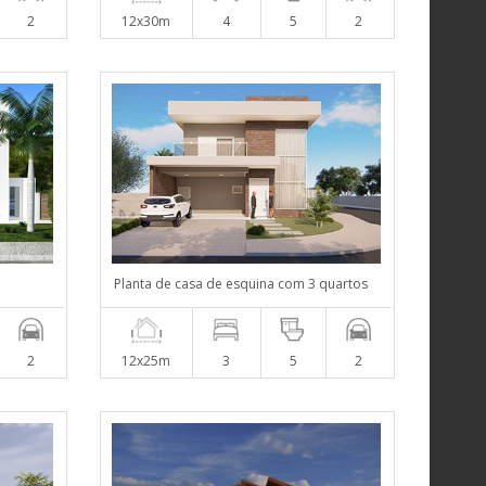
2
12x30m
4
5
2
Planta de casa de esquina com 3 quartos
2
12x25m
3
5
2