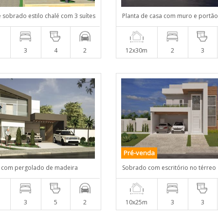
e sobrado estilo chalé com 3 suítes
Planta de casa com muro e portão
m
3
4
2
12x30m
2
3
Pré-venda
 com pergolado de madeira
Sobrado com escritório no térreo
m
3
5
2
10x25m
3
3