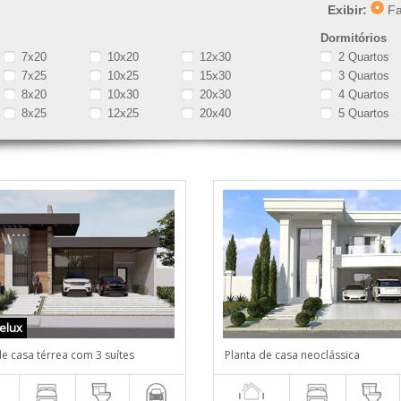
Exibir:
Fa
Dormitórios
7x20
10x20
12x30
2 Quartos
7x25
10x25
15x30
3 Quartos
8x20
10x30
20x30
4 Quartos
8x25
12x25
20x40
5 Quartos
elux
de casa térrea com 3 suítes
Planta de casa neoclássica