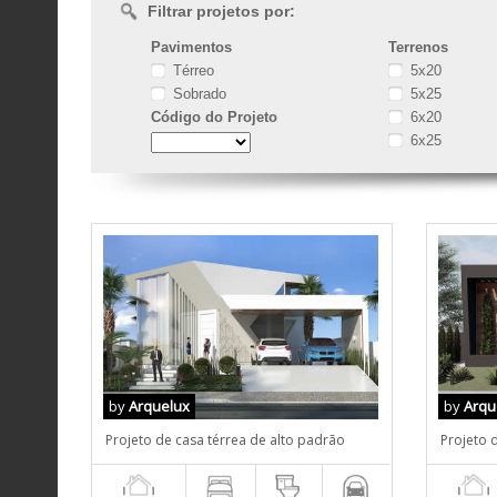
Filtrar projetos por:
Pavimentos
Terrenos
Térreo
5x20
Sobrado
5x25
Código
do Projeto
6x20
6x25
by
Arquelux
by
Arqu
Projeto de casa térrea de alto padrão
Projeto 