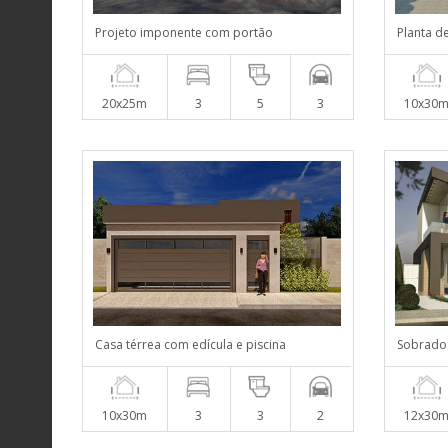
Projeto imponente com portão
Planta d
20x25m
3
5
3
10x30
Casa térrea com edícula e piscina
Sobrado
10x30m
3
3
2
12x30