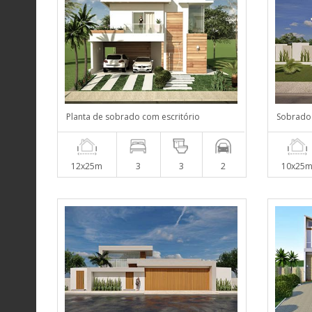
Planta de sobrado com escritório
Sobrado 
12x25m
3
3
2
10x25