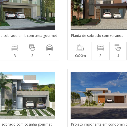
de sobrado em L com área gourmet
Planta de sobrado com varanda
m
3
3
2
10x20m
3
4
e sobrado com cozinha gourmet
Projeto imponente em condomíni