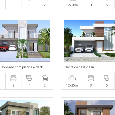
m
3
5
2
12x30m
3
5
e sobrado com piscina e deck
Planta de casa clean
m
3
4
2
12x25m
3
5