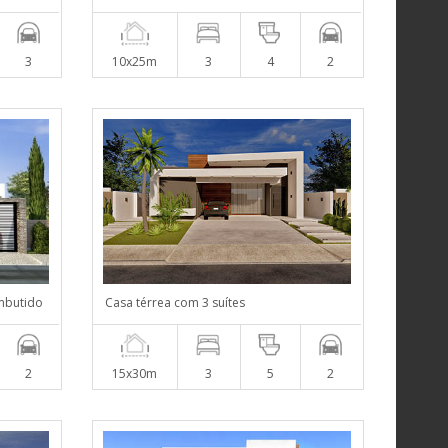
3
10x25m
3
4
2
mbutido
Casa térrea com 3 suítes
2
15x30m
3
5
2