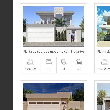
Planta de sobrado moderno com 3 quartos
Planta d
10x20m
3
3
2
12x25