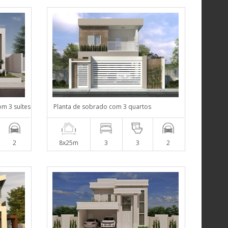
om 3 suítes
Planta de sobrado com 3 quartos
2
8x25m
3
3
2