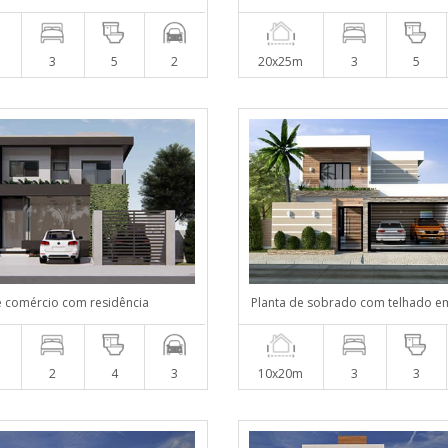
m
3
5
2
20x25m
3
5
e comércio com residência
Planta de sobrado com telhado e
m
2
4
3
10x20m
3
3