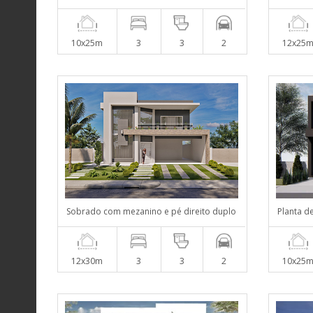
10x25m
3
3
2
12x25
Sobrado com mezanino e pé direito duplo
Planta d
12x30m
3
3
2
10x25