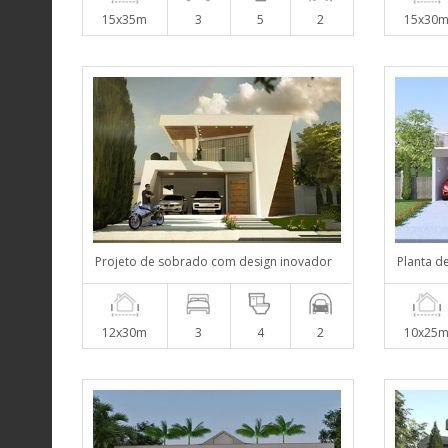
15x35m
3
5
2
15x30
Projeto de sobrado com design inovador
Planta d
12x30m
3
4
2
10x25